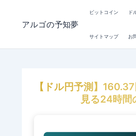
内
容
ビットコイン
ド
を
アルゴの予知夢
ス
キ
サイトマップ
お
ッ
プ
【ドル円予測】160.3
見る24時間