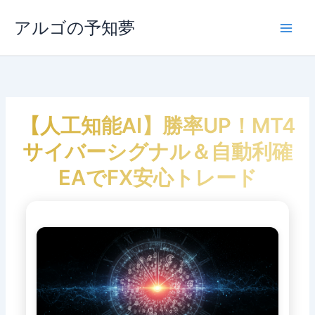
内
容
アルゴの予知夢
Main
を
ス
Men
キ
ッ
プ
【人工知能AI】勝率UP！MT4
サイバーシグナル＆自動利確
EAでFX安心トレード