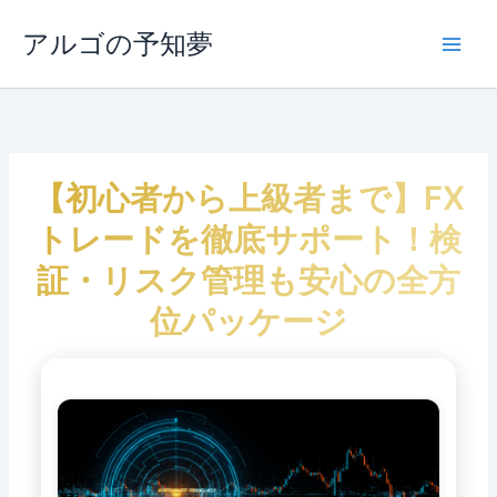
内
容
アルゴの予知夢
Main
を
ス
Men
キ
ッ
プ
【初心者から上級者まで】FX
トレードを徹底サポート！検
証・リスク管理も安心の全方
位パッケージ