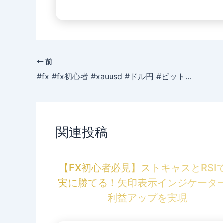
前
#fx #fx初心者 #xauusd #ドル円 #ビットコイン #btc #bitcoin #usdjpy #fx初心者を救いたい #過去の自分に届けたい言葉 #キラトレ #インジケーター
関連投稿
【FX初心者必見】ストキャスとRSI
実に勝てる！矢印表示インジケータ
利益アップを実現