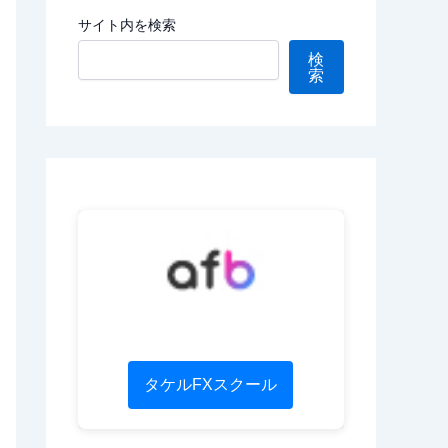
サイト内を検索
検
索
タケルFXスクール