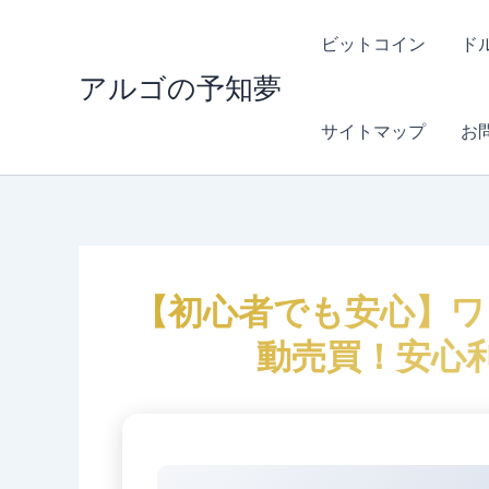
内
容
ビットコイン
ド
を
アルゴの予知夢
ス
キ
サイトマップ
お
ッ
プ
【初心者でも安心】ワン
動売買！安心