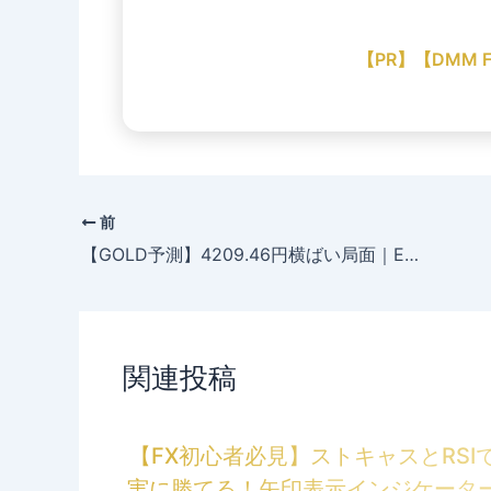
【PR】【DMM
前
【GOLD予測】4209.46円横ばい局面｜EMA10均衡で見る24時間の値動き【12/05】
関連投稿
【FX初心者必見】ストキャスとRSI
実に勝てる！矢印表示インジケータ