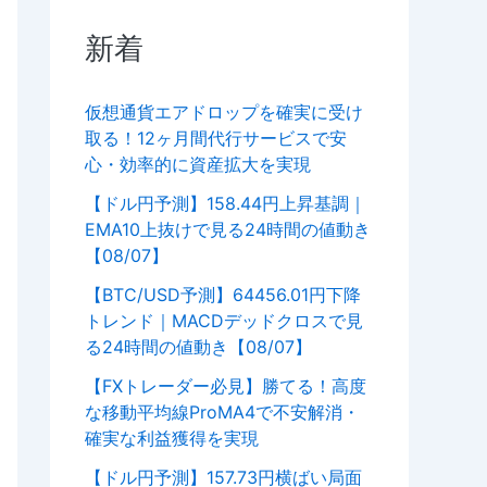
新着
仮想通貨エアドロップを確実に受け
取る！12ヶ月間代行サービスで安
心・効率的に資産拡大を実現
【ドル円予測】158.44円上昇基調｜
EMA10上抜けで見る24時間の値動き
【08/07】
【BTC/USD予測】64456.01円下降
トレンド｜MACDデッドクロスで見
る24時間の値動き【08/07】
【FXトレーダー必見】勝てる！高度
な移動平均線ProMA4で不安解消・
確実な利益獲得を実現
【ドル円予測】157.73円横ばい局面