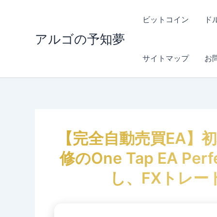
内
容
ビットコイン
ド
を
アルゴの予知夢
ス
キ
サイトマップ
お
ッ
プ
【完全自動売買EA】
修のOne Tap EA Pe
し、FXトレー