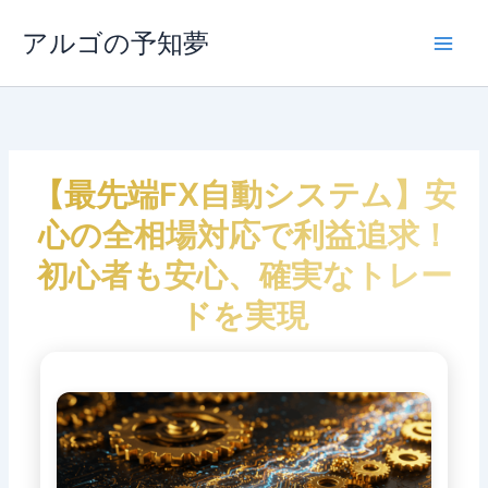
内
容
アルゴの予知夢
Main
を
ス
Men
キ
ッ
プ
【最先端FX自動システム】安
心の全相場対応で利益追求！
初心者も安心、確実なトレー
ドを実現