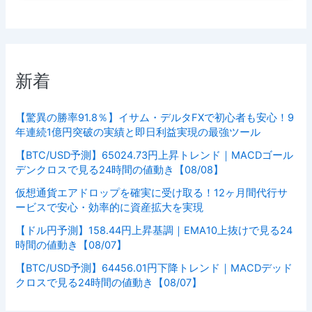
新着
【驚異の勝率91.8％】イサム・デルタFXで初心者も安心！9
年連続1億円突破の実績と即日利益実現の最強ツール
【BTC/USD予測】65024.73円上昇トレンド｜MACDゴール
デンクロスで見る24時間の値動き【08/08】
仮想通貨エアドロップを確実に受け取る！12ヶ月間代行サ
ービスで安心・効率的に資産拡大を実現
【ドル円予測】158.44円上昇基調｜EMA10上抜けで見る24
時間の値動き【08/07】
【BTC/USD予測】64456.01円下降トレンド｜MACDデッド
クロスで見る24時間の値動き【08/07】