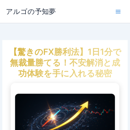
内
容
アルゴの予知夢
Main
を
ス
Men
キ
ッ
プ
【驚きのFX勝利法】1日1分で
無裁量勝てる！不安解消と成
功体験を手に入れる秘密