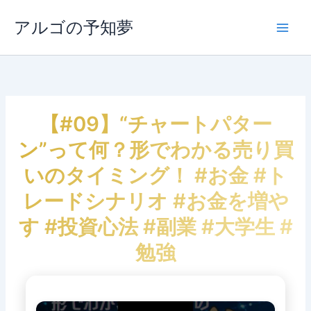
内
容
アルゴの予知夢
Main
を
ス
Men
キ
ッ
プ
【#09】“チャートパター
ン”って何？形でわかる売り買
いのタイミング！ #お金 #ト
レードシナリオ #お金を増や
す #投資心法 #副業 #大学生 #
勉強