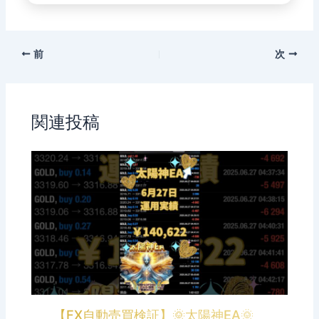
前
次
関連投稿
【FX自動売買検証】🌞太陽神EA🌞