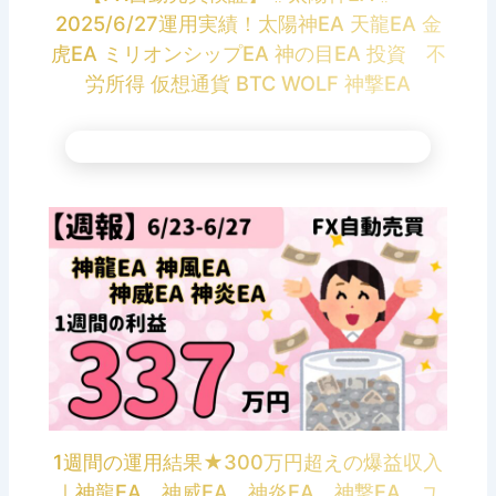
2025/6/27運用実績！太陽神EA 天龍EA 金
虎EA ミリオンシップEA 神の目EA 投資 不
労所得 仮想通貨 BTC WOLF 神撃EA
1週間の運用結果★300万円超えの爆益収入
｜神龍EA 神威EA 神炎EA 神撃EA ユ