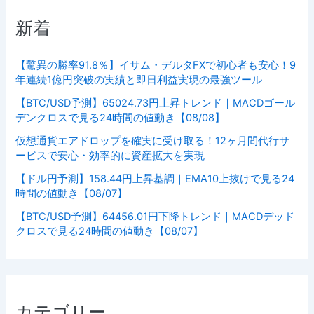
新着
【驚異の勝率91.8％】イサム・デルタFXで初心者も安心！9
年連続1億円突破の実績と即日利益実現の最強ツール
【BTC/USD予測】65024.73円上昇トレンド｜MACDゴール
デンクロスで見る24時間の値動き【08/08】
仮想通貨エアドロップを確実に受け取る！12ヶ月間代行サ
ービスで安心・効率的に資産拡大を実現
【ドル円予測】158.44円上昇基調｜EMA10上抜けで見る24
時間の値動き【08/07】
【BTC/USD予測】64456.01円下降トレンド｜MACDデッド
クロスで見る24時間の値動き【08/07】
カテゴリー