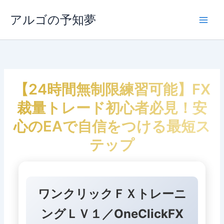
内
容
アルゴの予知夢
Main
を
ス
Men
キ
ッ
プ
【24時間無制限練習可能】FX
裁量トレード初心者必見！安
心のEAで自信をつける最短ス
テップ
ワンクリックＦＸトレーニ
ングＬＶ１／OneClickFX