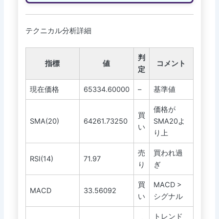
テクニカル分析詳細
判
指標
値
コメント
定
現在価格
65334.60000
–
基準値
価格が
買
SMA(20)
64261.73250
SMA20よ
い
り上
売
買われ過
RSI(14)
71.97
り
ぎ
買
MACD >
MACD
33.56092
い
シグナル
トレンド