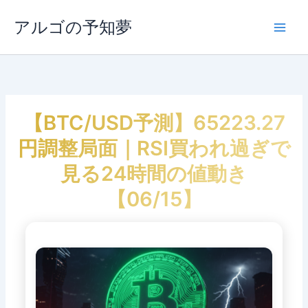
内
容
アルゴの予知夢
Main
を
ス
Men
キ
ッ
プ
【BTC/USD予測】65223.27
円調整局面｜RSI買われ過ぎで
見る24時間の値動き
【06/15】