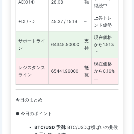
ADX(14)
28.08
強
継続中
上昇トレ
+DI / -DI
45.37 / 15.19
–
ンド優勢
現在価格
サポートライ
支
64345.50000
から1.51%
ン
持
下
現在価格
レジスタンス
抵
65441.96000
から0.16%
ライン
抗
上
今日のまとめ
● 今日のポイント
BTC/USD 予測:
BTC/USDは横ばいの兆候