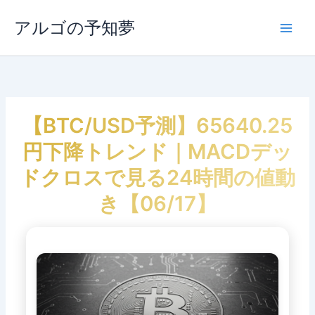
内
容
アルゴの予知夢
Main
を
ス
Men
キ
ッ
プ
【BTC/USD予測】65640.25
円下降トレンド｜MACDデッ
ドクロスで見る24時間の値動
き【06/17】