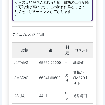
からの反発が見込まれるため、価格の上昇が続
く可能性が高いです。この流れに乗ることで、
利益を上げるチャンスが広がります
“`
テクニカル分析詳細
判
指標
値
コメント
定
現在価格
65662.72000
–
基準値
価格が
売
SMA(20)
66041.69600
SMA20よ
り
り下
中
RSI(14)
44.11
通常範囲
立