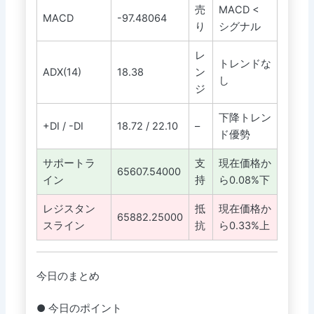
売
MACD <
MACD
-97.48064
り
シグナル
レ
トレンドな
ADX(14)
18.38
ン
し
ジ
下降トレン
+DI / -DI
18.72 / 22.10
–
ド優勢
サポートラ
支
現在価格か
65607.54000
イン
持
ら0.08%下
レジスタン
抵
現在価格か
65882.25000
スライン
抗
ら0.33%上
今日のまとめ
● 今日のポイント