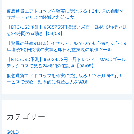
仮想通貨エアドロップを確実に受け取る！24ヶ月の自動化
サポートでリスク軽減と利益拡大
【BTC/USD予測】65057.55円横ばい局面｜EMA10均衡で見
る24時間の値動き【08/09】
【驚異の勝率91.8％】イサム・デルタFXで初心者も安心！9
年連続1億円突破の実績と即日利益実現の最強ツール
【BTC/USD予測】65024.73円上昇トレンド｜MACDゴール
デンクロスで見る24時間の値動き【08/08】
仮想通貨エアドロップを確実に受け取る！12ヶ月間代行サ
ービスで安心・効率的に資産拡大を実現
カテゴリー
GOLD