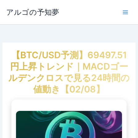
内
容
アルゴの予知夢
Main
を
ス
Men
キ
ッ
プ
【BTC/USD予測】69497.51
円上昇トレンド｜MACDゴー
ルデンクロスで見る24時間の
値動き【02/08】