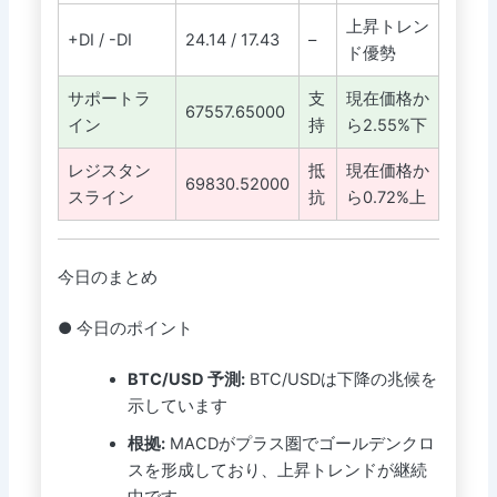
上昇トレン
+DI / -DI
24.14 / 17.43
–
ド優勢
サポートラ
支
現在価格か
67557.65000
イン
持
ら2.55%下
レジスタン
抵
現在価格か
69830.52000
スライン
抗
ら0.72%上
今日のまとめ
● 今日のポイント
BTC/USD 予測:
BTC/USDは下降の兆候を
示しています
根拠:
MACDがプラス圏でゴールデンクロ
スを形成しており、上昇トレンドが継続
中です