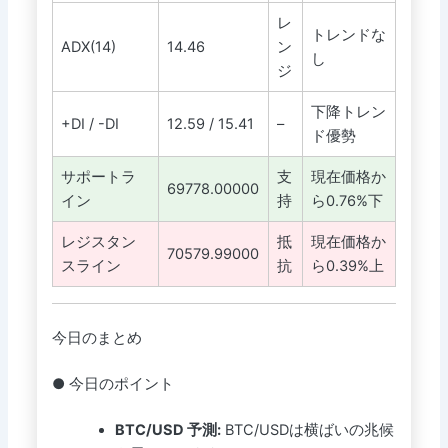
レ
トレンドな
ADX(14)
14.46
ン
し
ジ
下降トレン
+DI / -DI
12.59 / 15.41
–
ド優勢
サポートラ
支
現在価格か
69778.00000
イン
持
ら0.76%下
レジスタン
抵
現在価格か
70579.99000
スライン
抗
ら0.39%上
今日のまとめ
● 今日のポイント
BTC/USD 予測:
BTC/USDは横ばいの兆候