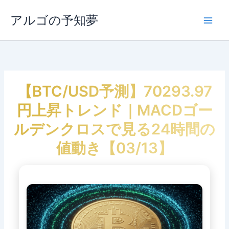
内
容
アルゴの予知夢
Main
を
ス
Men
キ
ッ
プ
【BTC/USD予測】70293.97
円上昇トレンド｜MACDゴー
ルデンクロスで見る24時間の
値動き【03/13】