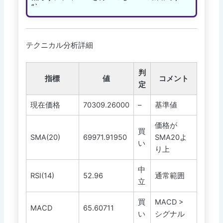
“`
テクニカル分析詳細
判
指標
値
コメント
定
現在価格
70309.26000
–
基準値
価格が
買
SMA(20)
69971.91950
SMA20よ
い
り上
中
RSI(14)
52.96
通常範囲
立
買
MACD >
MACD
65.60711
い
シグナル