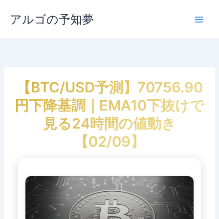
内
容
アルゴの予知夢
Main
を
ス
Men
キ
ッ
プ
【BTC/USD予測】70756.90
円下降基調｜EMA10下抜けで
見る24時間の値動き
【02/09】