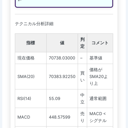
“`
テクニカル分析詳細
判
指標
値
コメント
定
現在価格
70738.03000
–
基準値
価格が
買
SMA(20)
70383.92250
SMA20よ
い
り上
中
RSI(14)
55.09
通常範囲
立
売
MACD <
MACD
448.57599
り
シグナル