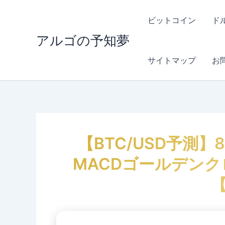
内
容
ビットコイン
ド
を
アルゴの予知夢
ス
キ
サイトマップ
お
ッ
プ
【BTC/USD予測】
MACDゴールデンク
【