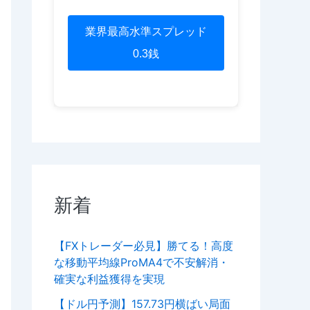
業界最高水準スプレッド
0.3銭
新着
【FXトレーダー必見】勝てる！高度
な移動平均線ProMA4で不安解消・
確実な利益獲得を実現
【ドル円予測】157.73円横ばい局面