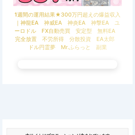
1週間の運用結果★300万円超えの爆益収入
｜神龍EA 神威EA 神炎EA 神撃EA ユ
ーロドル FX自動売買 安定型 無料EA
完全放置 不労所得 分散投資 EA太郎
ドル円霊夢 Mr.ふらっと 副業