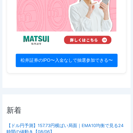
松井証券のIPO〜入金なしで抽選参加できる〜
新着
【ドル円予測】157.73円横ばい局面｜EMA10均衡で見る24
時間の値動き【08/06】