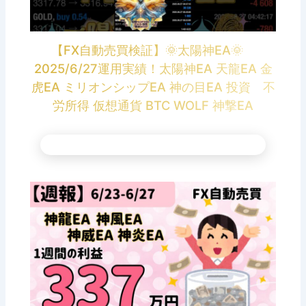
【FX自動売買検証】🌞太陽神EA🌞
2025/6/27運用実績！太陽神EA 天龍EA 金
虎EA ミリオンシップEA 神の目EA 投資 不
労所得 仮想通貨 BTC WOLF 神撃EA