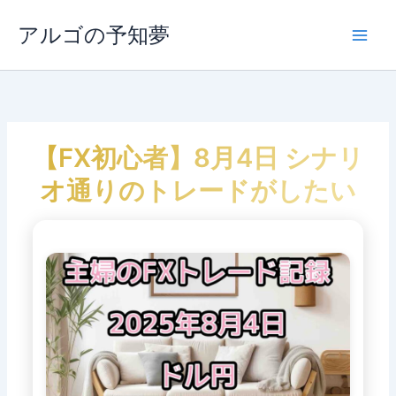
内
容
アルゴの予知夢
Main
を
ス
Men
キ
ッ
プ
【FX初心者】8月4日 シナリ
オ通りのトレードがしたい