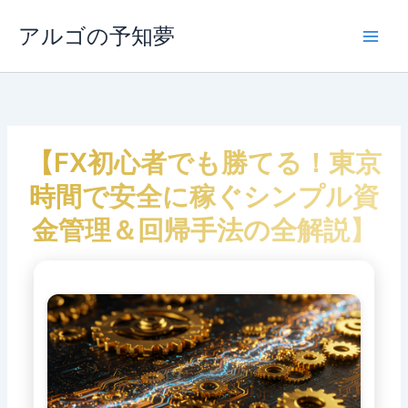
内
容
アルゴの予知夢
Main
を
ス
Men
キ
ッ
プ
【FX初心者でも勝てる！東京
時間で安全に稼ぐシンプル資
金管理＆回帰手法の全解説】