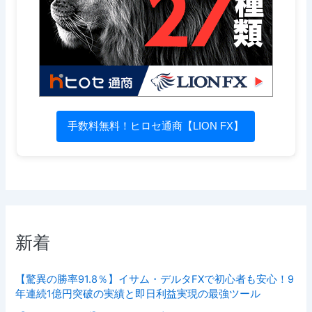
手数料無料！ヒロセ通商【LION FX】
新着
【驚異の勝率91.8％】イサム・デルタFXで初心者も安心！9
年連続1億円突破の実績と即日利益実現の最強ツール