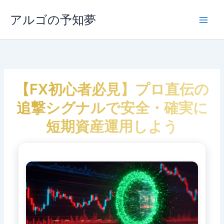
内
容
アルゴの予知夢
Main
を
ス
Men
キ
ッ
プ
【FX初心者必見】プロ直伝の
追撃シグナルで安全・確実に
短期資産運用しよう