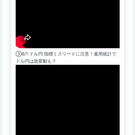
③8/1 ドル円 指標ミスリードに注意！雇用統計で
ドル円は急変動も？