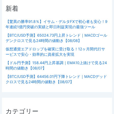
新着
【驚異の勝率91.8％】イサム・デルタFXで初心者も安心！9
年連続1億円突破の実績と即日利益実現の最強ツール
【BTC/USD予測】65024.73円上昇トレンド｜MACDゴール
デンクロスで見る24時間の値動き【08/08】
仮想通貨エアドロップを確実に受け取る！12ヶ月間代行サ
ービスで安心・効率的に資産拡大を実現
【ドル円予測】158.44円上昇基調｜EMA10上抜けで見る24
時間の値動き【08/07】
【BTC/USD予測】64456.01円下降トレンド｜MACDデッド
クロスで見る24時間の値動き【08/07】
カテゴリー