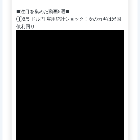
■注目を集めた動画5選■
①8/5 ドル円 雇用統計ショック！次のカギは米国
債利回り