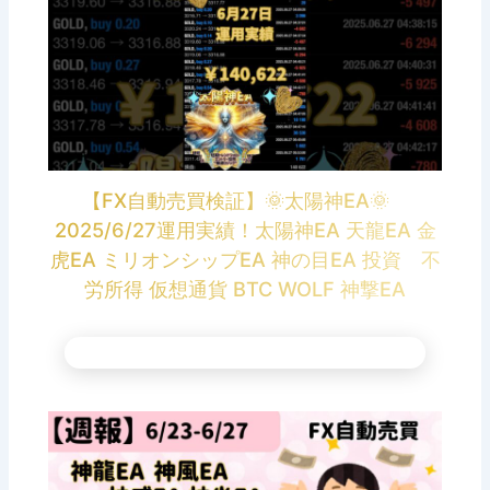
【FX自動売買検証】🌞太陽神EA🌞
2025/6/27運用実績！太陽神EA 天龍EA 金
虎EA ミリオンシップEA 神の目EA 投資 不
労所得 仮想通貨 BTC WOLF 神撃EA