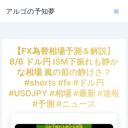
内
容
アルゴの予知夢
Main
を
ス
Men
キ
ッ
プ
【FX為替相場予測＆解説】
8/6 ドル円 ISM下振れも静か
な相場 嵐の前の静けさ？
#shorts #fx #ドル円
#USDJPY #相場 #最新 #速報
#予測 #ニュース