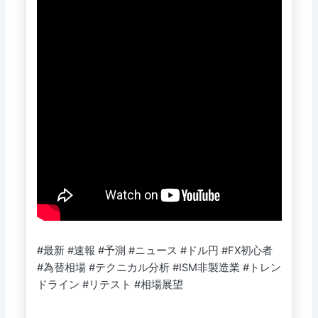
#最新 #速報 #予測 #ニュース #ドル円 #FX初心者
#為替相場 #テクニカル分析 #ISM非製造業 #トレン
ドライン #リテスト #相場展望