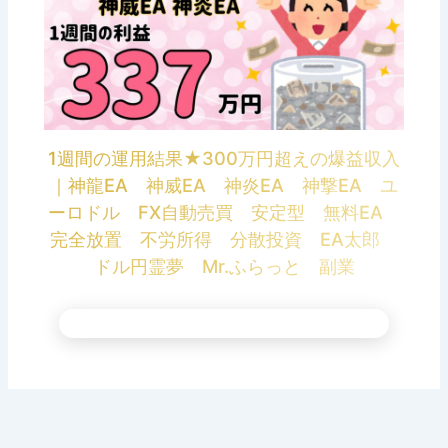
1週間の運用結果★300万円超えの爆益収入
｜神龍EA 神威EA 神炎EA 神撃EA ユ
ーロドル FX自動売買 安定型 無料EA
完全放置 不労所得 分散投資 EA太郎
ドル円霊夢 Mr.ふらっと 副業