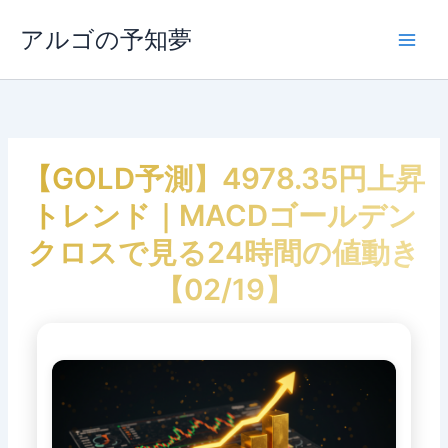
内
容
アルゴの予知夢
Main
を
ス
Men
キ
ッ
プ
【GOLD予測】4978.35円上昇
トレンド｜MACDゴールデン
クロスで見る24時間の値動き
【02/19】