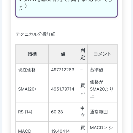
ょう
“`
テクニカル分析詳細
判
指標
値
コメント
定
現在価格
4977.12283
–
基準値
価格が
買
SMA(20)
4951.79714
SMA20より
い
上
中
RSI(14)
60.28
通常範囲
立
買
MACD > シ
MACD
19.40414