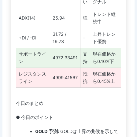
い
グナル
トレンド継
ADX(14)
25.94
強
続中
31.72 /
上昇トレン
+DI / -DI
–
19.73
ド優勢
サポートライ
支
現在価格か
4972.33491
ン
持
ら0.10%下
レジスタンス
抵
現在価格か
4999.41567
ライン
抗
ら0.45%上
今日のまとめ
● 今日のポイント
GOLD 予測:
GOLDは上昇の兆候を示して