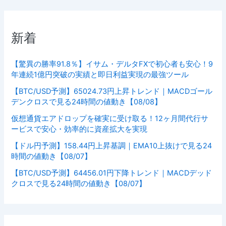
新着
【驚異の勝率91.8％】イサム・デルタFXで初心者も安心！9
年連続1億円突破の実績と即日利益実現の最強ツール
【BTC/USD予測】65024.73円上昇トレンド｜MACDゴール
デンクロスで見る24時間の値動き【08/08】
仮想通貨エアドロップを確実に受け取る！12ヶ月間代行サ
ービスで安心・効率的に資産拡大を実現
【ドル円予測】158.44円上昇基調｜EMA10上抜けで見る24
時間の値動き【08/07】
【BTC/USD予測】64456.01円下降トレンド｜MACDデッド
クロスで見る24時間の値動き【08/07】