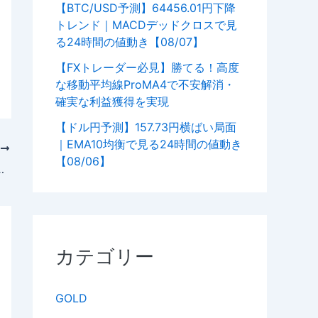
【BTC/USD予測】64456.01円下降
トレンド｜MACDデッドクロスで見
る24時間の値動き【08/07】
【FXトレーダー必見】勝てる！高度
な移動平均線ProMA4で不安解消・
確実な利益獲得を実現
【ドル円予測】157.73円横ばい局面
｜EMA10均衡で見る24時間の値動き
次
【08/06】
の質を見極めて、フェイクを織り込んだエントリー
カテゴリー
GOLD