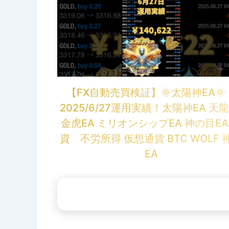
【FX自動売買検証】🌞太陽神EA
2025/6/27運用実績！太陽神EA 天龍
金虎EA ミリオンシップEA 神の目EA
資 不労所得 仮想通貨 BTC WOLF 
EA