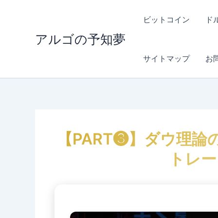
内
容
ビットコイン
ド
を
アルゴの予知夢
ス
キ
サイトマップ
お
ッ
プ
【PART❸】ダウ理論の
トレー