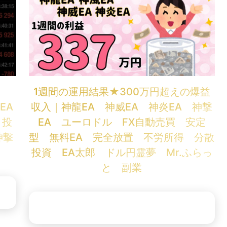

1週間の運用結果★300万円超えの爆益
EA
収入｜神龍EA 神威EA 神炎EA 神撃
 投
EA ユーロドル FX自動売買 安定
神撃
型 無料EA 完全放置 不労所得 分散
投資 EA太郎 ドル円霊夢 Mr.ふらっ
と 副業