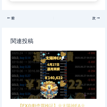
前
次
関連投稿
【FX自動売買検証】🌞太陽神EA🌞