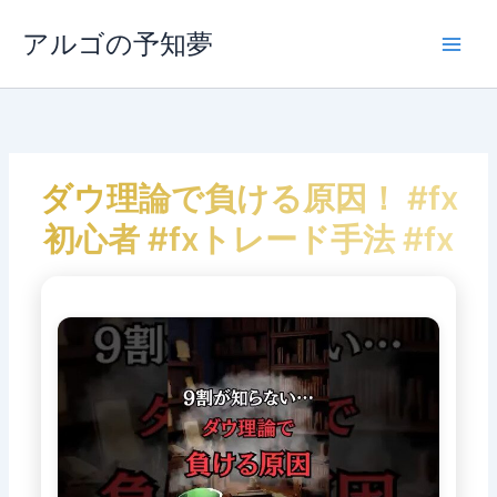
内
容
アルゴの予知夢
Main
を
ス
Men
キ
ッ
プ
ダウ理論で負ける原因！ #fx
初心者 #fxトレード手法 #fx