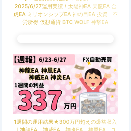
2025/6/27運用実績！太陽神EA 天龍EA 金
虎EA ミリオンシップEA 神の目EA 投資 不
労所得 仮想通貨 BTC WOLF 神撃EA
1週間の運用結果★300万円超えの爆益収入
｜神龍EA 神威EA 神炎EA 神撃EA ユ