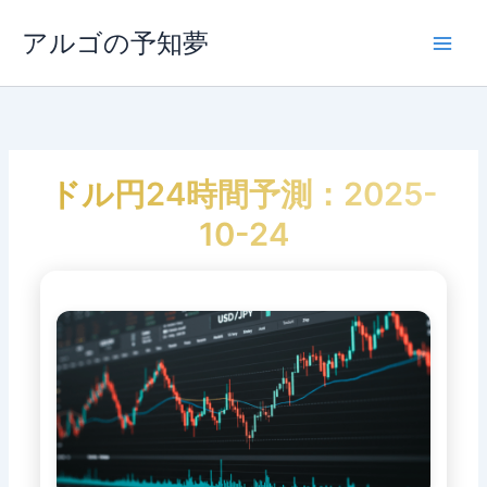
内
容
アルゴの予知夢
Main
を
ス
Men
キ
ッ
プ
ドル円24時間予測：2025-
10-24