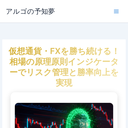
内
容
アルゴの予知夢
Main
を
ス
Men
キ
ッ
プ
仮想通貨・FXを勝ち続ける！
相場の原理原則インジケータ
ーでリスク管理と勝率向上を
実現