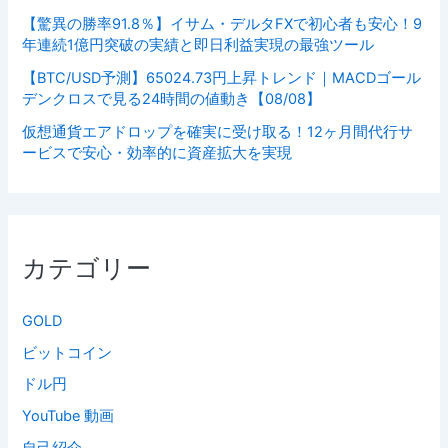
【驚異の勝率91.8％】イサム・デルタFXで初心者も安心！9
年連続1億円突破の実績と即日利益実現の最強ツール
【BTC/USD予測】65024.73円上昇トレンド｜MACDゴール
デンクロスで見る24時間の値動き【08/08】
仮想通貨エアドロップを確実に受け取る！12ヶ月間代行サ
ービスで安心・効率的に資産拡大を実現
カテゴリー
GOLD
ビットコイン
ドル円
YouTube 動画