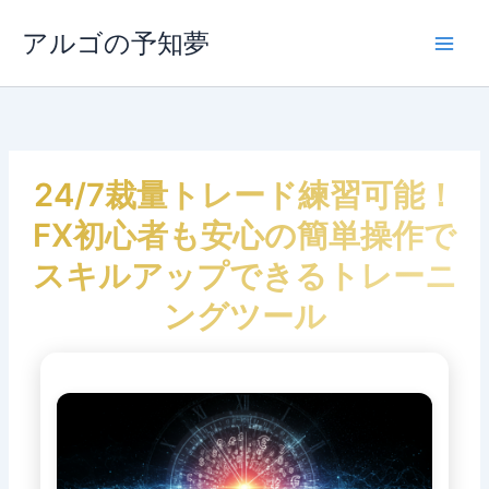
内
容
アルゴの予知夢
Main
を
ス
Men
キ
ッ
プ
24/7裁量トレード練習可能！
FX初心者も安心の簡単操作で
スキルアップできるトレーニ
ングツール