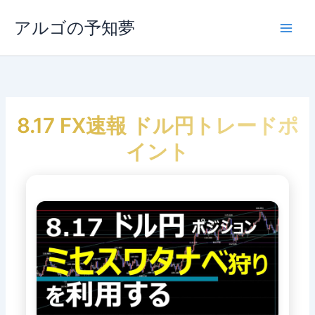
内
容
アルゴの予知夢
Main
を
ス
Men
キ
ッ
プ
8.17 FX速報 ドル円トレードポ
イント