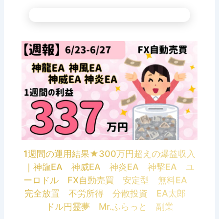
1週間の運用結果★300万円超えの爆益収入
｜神龍EA 神威EA 神炎EA 神撃EA ユ
ーロドル FX自動売買 安定型 無料EA
完全放置 不労所得 分散投資 EA太郎
ドル円霊夢 Mr.ふらっと 副業