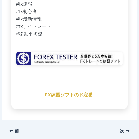
#fx速報
#fx初心者
#fx最新情報
#fxデイトレード
#移動平均線
FX練習ソフトのド定番
前
次