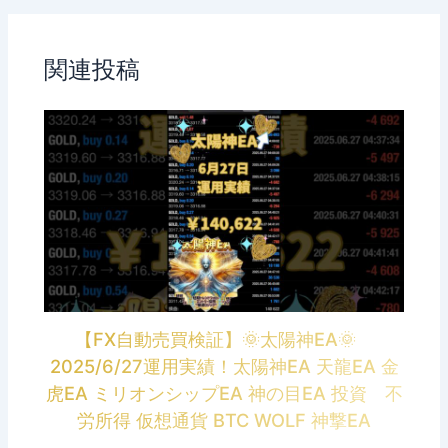
関連投稿
【FX自動売買検証】🌞太陽神EA🌞
2025/6/27運用実績！太陽神EA 天龍EA 金
虎EA ミリオンシップEA 神の目EA 投資 不
労所得 仮想通貨 BTC WOLF 神撃EA