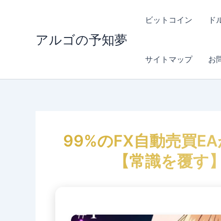
内
容
ビットコイン
ド
を
アルゴの予知夢
ス
キ
サイトマップ
お
ッ
プ
99%のFX自動売買E
【常識を覆す】