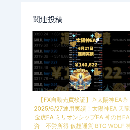
関連投稿
【FX自動売買検証】🌞太陽神EA
2025/6/27運用実績！太陽神EA 天龍
金虎EA ミリオンシップEA 神の目EA
資 不労所得 仮想通貨 BTC WOLF 