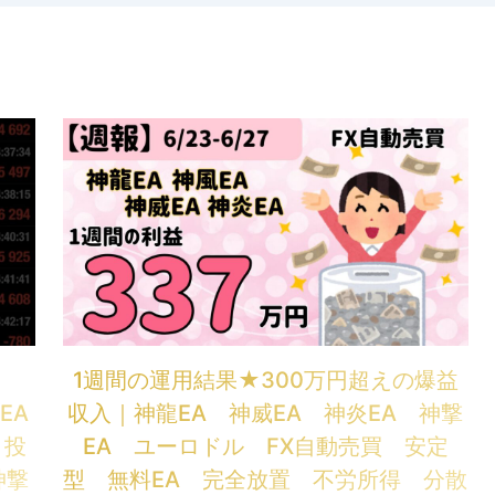

1週間の運用結果★300万円超えの爆益
EA
収入｜神龍EA 神威EA 神炎EA 神撃
 投
EA ユーロドル FX自動売買 安定
神撃
型 無料EA 完全放置 不労所得 分散