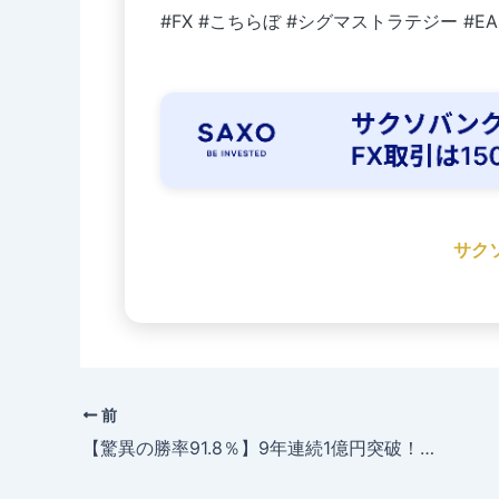
#FX #こちらぼ #シグマストラテジー #E
サク
前
【驚異の勝率91.8％】9年連続1億円突破！即日利益実現FXツール