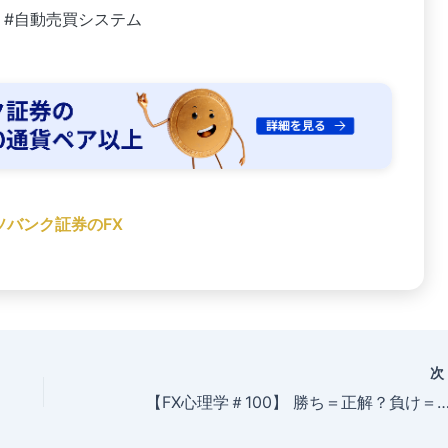
A #自動売買システム
ソバンク証券のFX
【FX心理学＃100】 勝ち＝正解？負け＝不正解？ 〜FXで本当に必要な視点とは〜。#FX心理学 #FX初心