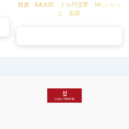
投資 EA太郎 ドル円霊夢 Mr.ふらっ
と 副業