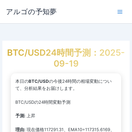
内
容
アルゴの予知夢
Main
を
ス
Men
キ
ッ
プ
BTC/USD24時間予測：2025-
09-19
本日の
BTC/USD
の今後24時間の相場変動につい
て、分析結果をお届けします。
BTC/USDの24時間変動予測
予測:
上昇
理由:
現在価格117291.31、EMA10=117315.6169、