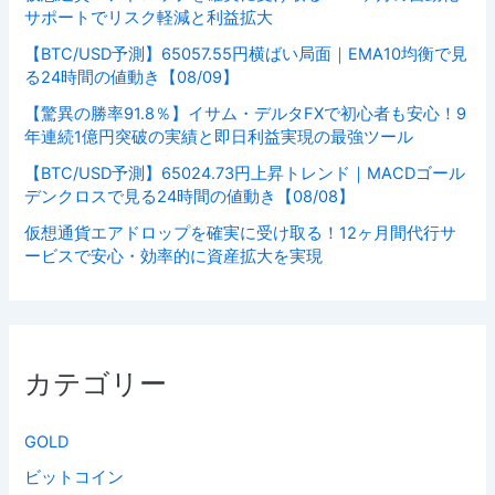
サポートでリスク軽減と利益拡大
【BTC/USD予測】65057.55円横ばい局面｜EMA10均衡で見
る24時間の値動き【08/09】
【驚異の勝率91.8％】イサム・デルタFXで初心者も安心！9
年連続1億円突破の実績と即日利益実現の最強ツール
【BTC/USD予測】65024.73円上昇トレンド｜MACDゴール
デンクロスで見る24時間の値動き【08/08】
仮想通貨エアドロップを確実に受け取る！12ヶ月間代行サ
ービスで安心・効率的に資産拡大を実現
カテゴリー
GOLD
ビットコイン