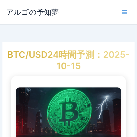
内
容
アルゴの予知夢
Main
を
ス
Men
キ
ッ
プ
BTC/USD24時間予測：2025-
10-15