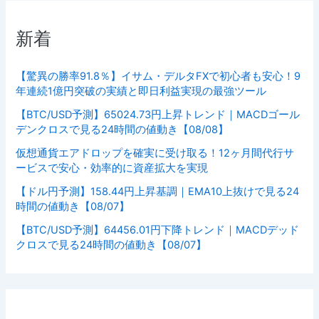
新着
【驚異の勝率91.8％】イサム・デルタFXで初心者も安心！9
年連続1億円突破の実績と即日利益実現の最強ツール
【BTC/USD予測】65024.73円上昇トレンド｜MACDゴール
デンクロスで見る24時間の値動き【08/08】
仮想通貨エアドロップを確実に受け取る！12ヶ月間代行サ
ービスで安心・効率的に資産拡大を実現
【ドル円予測】158.44円上昇基調｜EMA10上抜けで見る24
時間の値動き【08/07】
【BTC/USD予測】64456.01円下降トレンド｜MACDデッド
クロスで見る24時間の値動き【08/07】