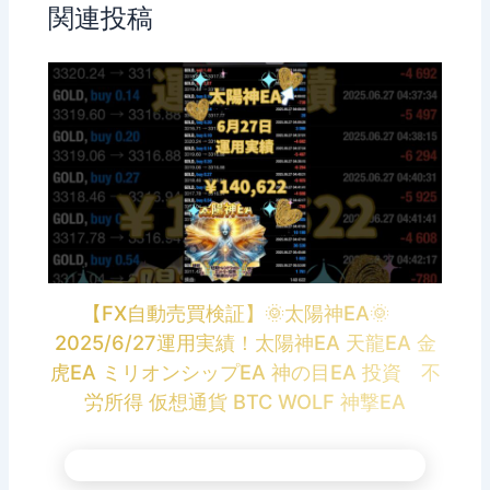
関連投稿
【FX自動売買検証】🌞太陽神EA🌞
2025/6/27運用実績！太陽神EA 天龍EA 金
虎EA ミリオンシップEA 神の目EA 投資 不
労所得 仮想通貨 BTC WOLF 神撃EA