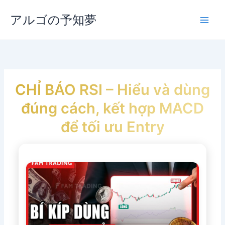
内
容
アルゴの予知夢
Main
を
ス
Men
キ
ッ
プ
CHỈ BÁO RSI – Hiểu và dùng
đúng cách, kết hợp MACD
để tối ưu Entry