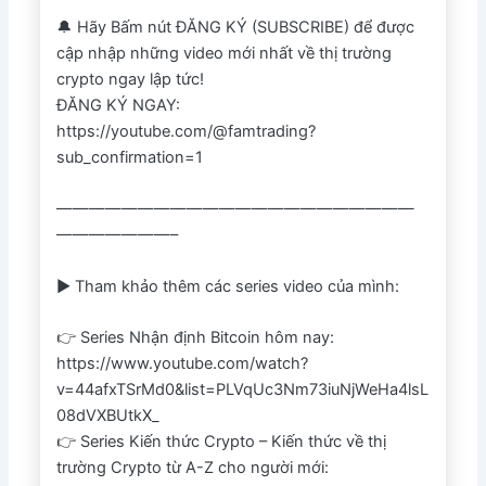
🔔 Hãy Bấm nút ĐĂNG KÝ (SUBSCRIBE) để được
cập nhập những video mới nhất về thị trường
crypto ngay lập tức!
ĐĂNG KÝ NGAY:
https://youtube.com/@famtrading?
sub_confirmation=1
——————————————————————
———————–
► Tham khảo thêm các series video của mình:
👉 Series Nhận định Bitcoin hôm nay:
https://www.youtube.com/watch?
v=44afxTSrMd0&list=PLVqUc3Nm73iuNjWeHa4lsL
08dVXBUtkX_
👉 Series Kiến thức Crypto – Kiến thức về thị
trường Crypto từ A-Z cho người mới: