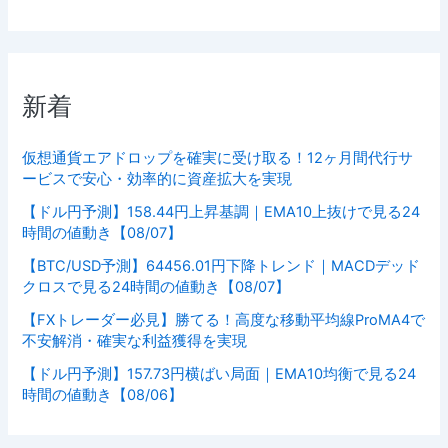
新着
仮想通貨エアドロップを確実に受け取る！12ヶ月間代行サ
ービスで安心・効率的に資産拡大を実現
【ドル円予測】158.44円上昇基調｜EMA10上抜けで見る24
時間の値動き【08/07】
【BTC/USD予測】64456.01円下降トレンド｜MACDデッド
クロスで見る24時間の値動き【08/07】
【FXトレーダー必見】勝てる！高度な移動平均線ProMA4で
不安解消・確実な利益獲得を実現
【ドル円予測】157.73円横ばい局面｜EMA10均衡で見る24
時間の値動き【08/06】