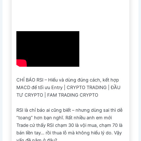
CHỈ BÁO RSI – Hiểu và dùng đúng cách, kết hợp
MACD để tối ưu Entry | CRYPTO TRADING | ĐẦU
TƯ CRYPTO | FAM TRADING CRYPTO
RSI là chỉ báo ai cũng biết – nhưng dùng sai thì dễ
“toang” hơn bạn nghĩ. Rất nhiều anh em mới
Trade cứ thấy RSI chạm 30 là vội mua, chạm 70 là
bán liền tay… rồi thua lỗ mà không hiểu lý do. Vậy
vấn đề nằm ở đâu?