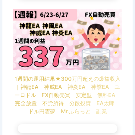
1週間の運用結果★300万円超えの爆益収入
｜神龍EA 神威EA 神炎EA 神撃EA ユ
ーロドル FX自動売買 安定型 無料EA
完全放置 不労所得 分散投資 EA太郎
ドル円霊夢 Mr.ふらっと 副業