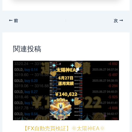
前
次
関連投稿
【FX自動売買検証】🌞太陽神EA🌞