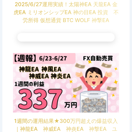
2025/6/27運用実績！太陽神EA 天龍EA 金
虎EA ミリオンシップEA 神の目EA 投資 不
労所得 仮想通貨 BTC WOLF 神撃EA
1週間の運用結果★300万円超えの爆益収入
｜神龍EA 神威EA 神炎EA 神撃EA ユ