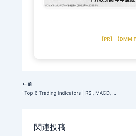
【PR】【DMM
前
“Top 6 Trading Indicators | RSI, MACD, Bollinger”
関連投稿