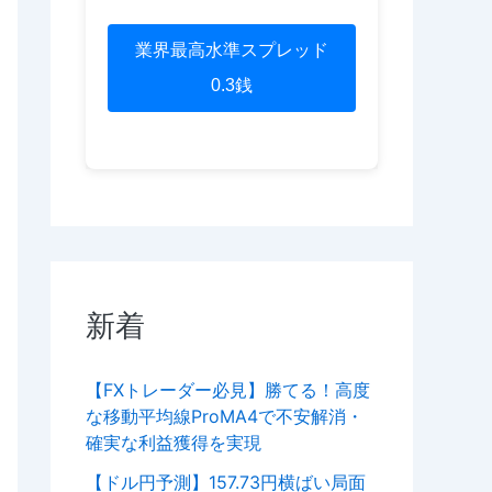
業界最高水準スプレッド
0.3銭
新着
【FXトレーダー必見】勝てる！高度
な移動平均線ProMA4で不安解消・
確実な利益獲得を実現
【ドル円予測】157.73円横ばい局面