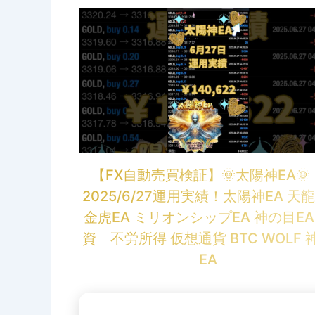
【FX自動売買検証】🌞太陽神EA
2025/6/27運用実績！太陽神EA 天龍
金虎EA ミリオンシップEA 神の目EA
資 不労所得 仮想通貨 BTC WOLF 
EA