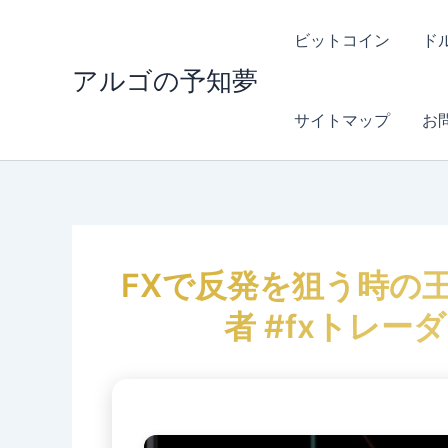
内
容
ビットコイン
ド
を
アルゴの予知夢
ス
キ
サイトマップ
お
ッ
プ
FXで反発を狙う時の王道
者 #fxトレーダ