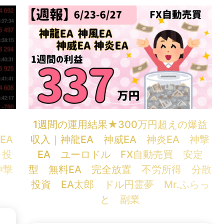

1週間の運用結果★300万円超えの爆益
EA
収入｜神龍EA 神威EA 神炎EA 神撃
 投
EA ユーロドル FX自動売買 安定
神撃
型 無料EA 完全放置 不労所得 分散
投資 EA太郎 ドル円霊夢 Mr.ふらっ
と 副業