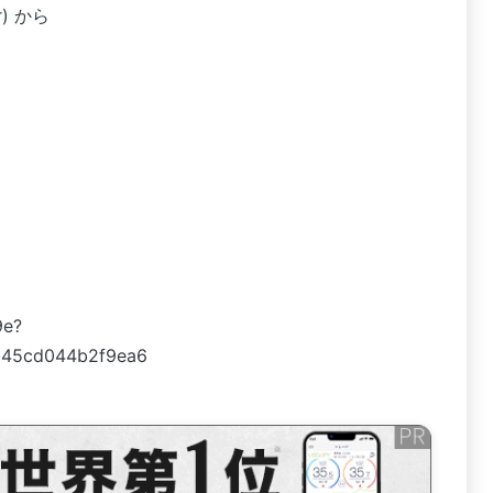
) から
9e?
b45cd044b2f9ea6