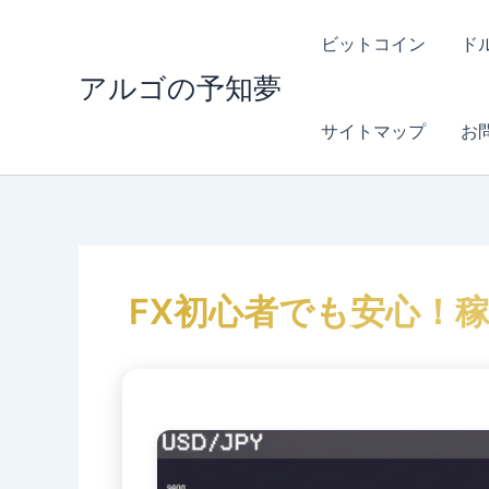
内
容
ビットコイン
ド
を
アルゴの予知夢
ス
キ
サイトマップ
お
ッ
プ
FX初心者でも安心！