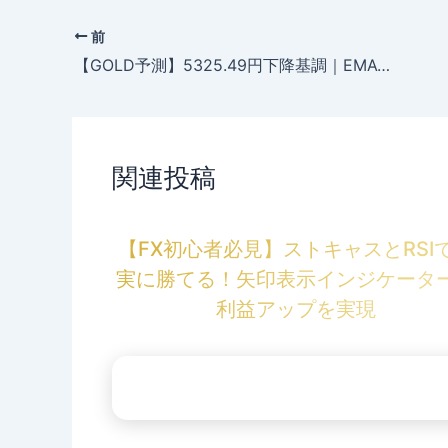
前
【GOLD予測】5325.49円下降基調｜EMA10下抜けで見る24時間の値動き【03/03】
関連投稿
【FX初心者必見】ストキャスとRSI
実に勝てる！矢印表示インジケータ
利益アップを実現