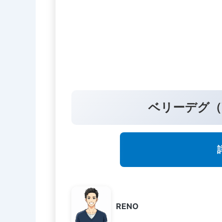
ベリーデグ（V
RENO