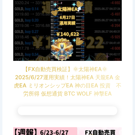
【FX自動売買検証】🌞太陽神EA🌞
2025/6/27運用実績！太陽神EA 天龍EA 金
虎EA ミリオンシップEA 神の目EA 投資 不
労所得 仮想通貨 BTC WOLF 神撃EA