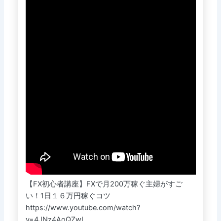
【FX初心者講座】FXで月200万稼ぐ主婦がすご
い！1日１６万円稼ぐコツ
https://www.youtube.com/watch?
v=4JNz4AoQZwI