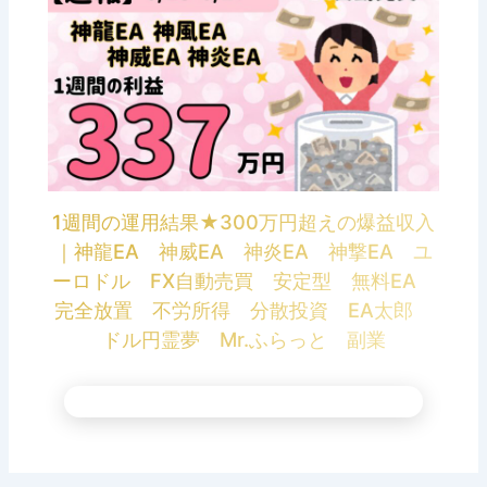
1週間の運用結果★300万円超えの爆益収入
｜神龍EA 神威EA 神炎EA 神撃EA ユ
ーロドル FX自動売買 安定型 無料EA
完全放置 不労所得 分散投資 EA太郎
ドル円霊夢 Mr.ふらっと 副業