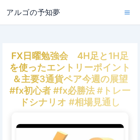
内
容
アルゴの予知夢
Main
を
ス
Men
キ
ッ
プ
FX日曜勉強会 4H足と1H足
を使ったエントリーポイント
＆主要3通貨ペア今週の展望
#fx初心者 #fx必勝法 #トレー
ドシナリオ #相場見通し