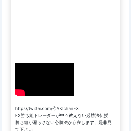
https//twitter.com/@AKIchanFX
FX勝ち組トレーダーが中々教えない必勝法伝授
勝ち組が漏らさない必勝法が存在します。是非見
て下さい