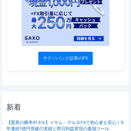
サクソバンク証券のFX
新着
【驚異の勝率91.8％】イサム・デルタFXで初心者も安心！9
年連続1億円突破の実績と即日利益実現の最強ツール