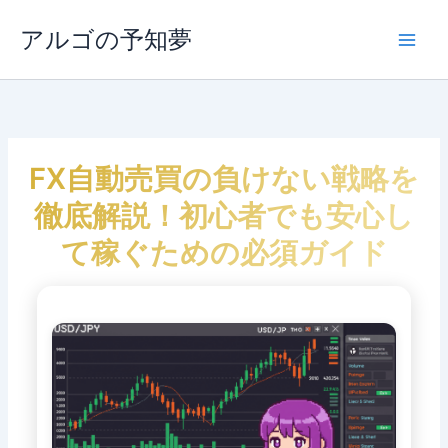
内
容
アルゴの予知夢
Main
を
ス
Men
キ
ッ
プ
FX自動売買の負けない戦略を
徹底解説！初心者でも安心し
て稼ぐための必須ガイド