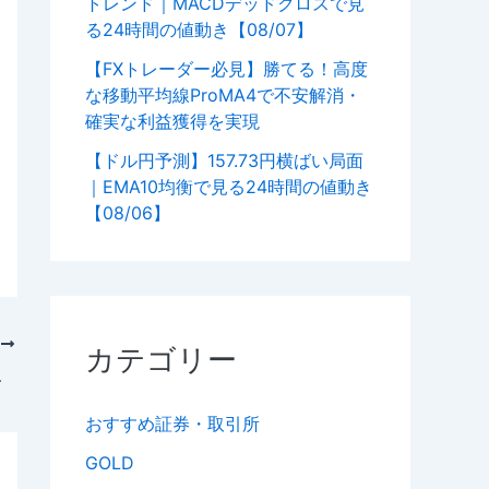
トレンド｜MACDデッドクロスで見
る24時間の値動き【08/07】
【FXトレーダー必見】勝てる！高度
な移動平均線ProMA4で不安解消・
確実な利益獲得を実現
【ドル円予測】157.73円横ばい局面
｜EMA10均衡で見る24時間の値動き
【08/06】
次
カテゴリー
平均線 #資金管理
おすすめ証券・取引所
GOLD