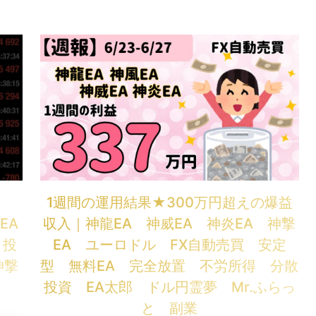

1週間の運用結果★300万円超えの爆益
EA
収入｜神龍EA 神威EA 神炎EA 神撃
 投
EA ユーロドル FX自動売買 安定
神撃
型 無料EA 完全放置 不労所得 分散
投資 EA太郎 ドル円霊夢 Mr.ふらっ
と 副業