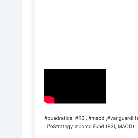
#quadraticai #RSI. #macd ,#vanguardlif
LifeStrategy Income Fund (RSI, MACD)