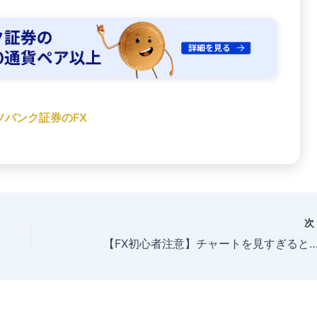
ソバンク証券のFX
【FX初心者注意】チャートを見すぎると勝てなくなる理由 #FX初心者 #投資 #副業 #移動