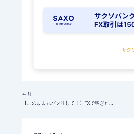
サク
前
【このまま丸パクリして！】FXで稼ぎたい💰主婦のための超シンプル手法🔰✨