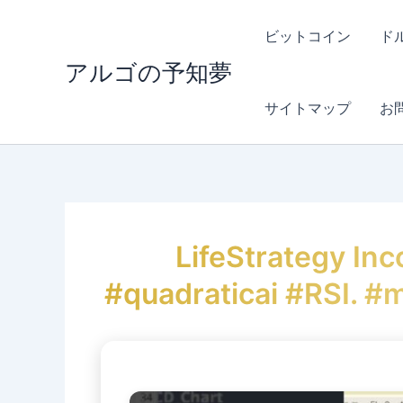
内
容
ビットコイン
ド
を
アルゴの予知夢
ス
キ
サイトマップ
お
ッ
プ
LifeStrategy In
#quadraticai #RSI. #