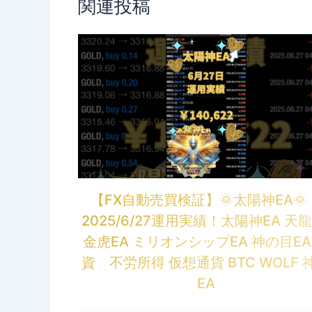
関連投稿
【FX自動売買検証】🌞太陽神EA
2025/6/27運用実績！太陽神EA 天龍
金虎EA ミリオンシップEA 神の目EA
資 不労所得 仮想通貨 BTC WOLF 
EA