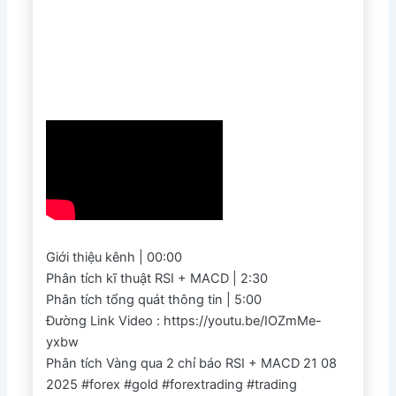
Giới thiệu kênh | 00:00
Phân tích kĩ thuật RSI + MACD | 2:30
Phân tích tổng quát thông tin | 5:00
Đường Link Video : https://youtu.be/IOZmMe-
yxbw
Phân tích Vàng qua 2 chỉ báo RSI + MACD 21 08
2025 #forex #gold #forextrading #trading