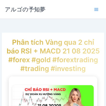
内
容
アルゴの予知夢
Main
を
ス
Men
キ
ッ
プ
Phân tích Vàng qua 2 chỉ
báo RSI + MACD 21 08 2025
#forex #gold #forextrading
#trading #investing