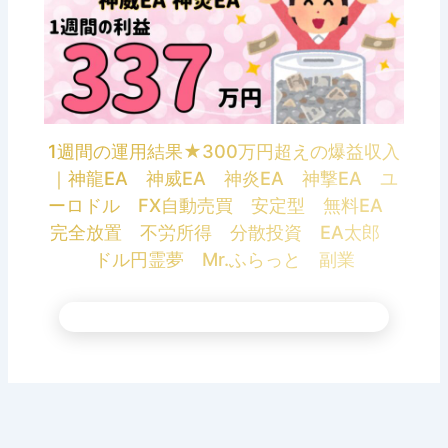
1週間の運用結果★300万円超えの爆益収入
｜神龍EA 神威EA 神炎EA 神撃EA ユ
ーロドル FX自動売買 安定型 無料EA
完全放置 不労所得 分散投資 EA太郎
ドル円霊夢 Mr.ふらっと 副業