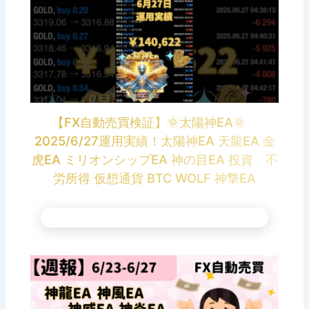
【FX自動売買検証】🌞太陽神EA🌞
2025/6/27運用実績！太陽神EA 天龍EA 金
虎EA ミリオンシップEA 神の目EA 投資 不
労所得 仮想通貨 BTC WOLF 神撃EA