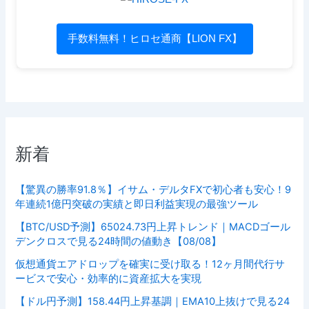
手数料無料！ヒロセ通商【LION FX】
新着
【驚異の勝率91.8％】イサム・デルタFXで初心者も安心！9
年連続1億円突破の実績と即日利益実現の最強ツール
【BTC/USD予測】65024.73円上昇トレンド｜MACDゴール
デンクロスで見る24時間の値動き【08/08】
仮想通貨エアドロップを確実に受け取る！12ヶ月間代行サ
ービスで安心・効率的に資産拡大を実現
【ドル円予測】158.44円上昇基調｜EMA10上抜けで見る24