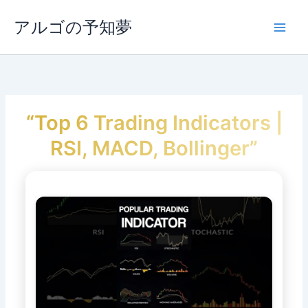
内
容
アルゴの予知夢
Main
を
ス
Men
キ
ッ
プ
“Top 6 Trading Indicators |
RSI, MACD, Bollinger”