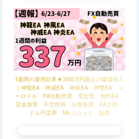
1週間の運用結果★300万円超えの爆益収入
｜神龍EA 神威EA 神炎EA 神撃EA ユ
ーロドル FX自動売買 安定型 無料EA
完全放置 不労所得 分散投資 EA太郎
ドル円霊夢 Mr.ふらっと 副業