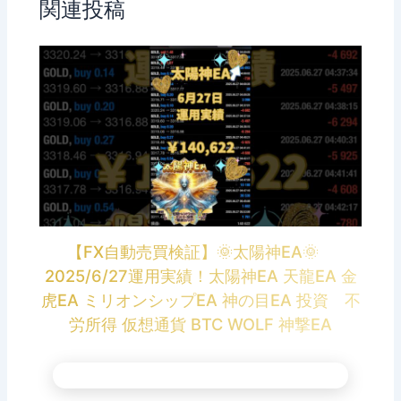
関連投稿
【FX自動売買検証】🌞太陽神EA🌞
2025/6/27運用実績！太陽神EA 天龍EA 金
虎EA ミリオンシップEA 神の目EA 投資 不
労所得 仮想通貨 BTC WOLF 神撃EA