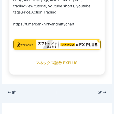
tradingview tutorial, youtube shorts, youtube
tags,Price,Action,Trading
https://t.me/bankniftyandniftychart
マネックス証券 FXPLUS
前
次